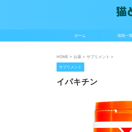
ホーム
病気一
HOME
>
お薬
>
サプリメント
>
サプリメント
イパキチン