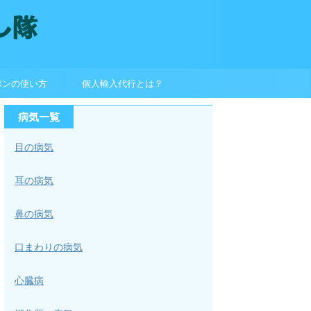
ポンの使い方
個人輸入代行とは？
病気一覧
目の病気
耳の病気
鼻の病気
口まわりの病気
心臓病