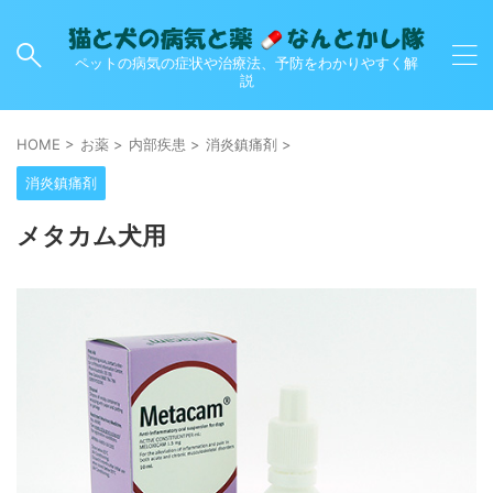
ペットの病気の症状や治療法、予防をわかりやすく解
説
HOME
>
お薬
>
内部疾患
>
消炎鎮痛剤
>
消炎鎮痛剤
メタカム犬用