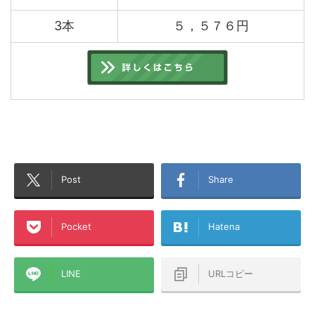
3本
５，５７６円
Post
Share
Pocket
Hatena
LINE
URLコピー