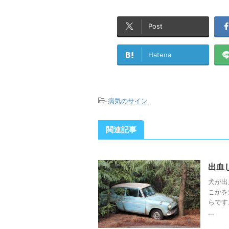
Post
Hatena
-
病気のサイン
関連記事
出血
犬が出
こかを
らです
...