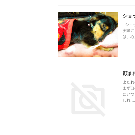
ショ
ショッ
実際に
は、心
顔ま
よだれ
まず口
にいつ
しれ ..