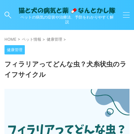
ペットの病気の症状や治療法、予防をわかりやすく解
説
HOME
>
ペット情報
>
健康管理
>
健康管理
フィラリアってどんな虫？犬糸状虫のラ
イフサイクル